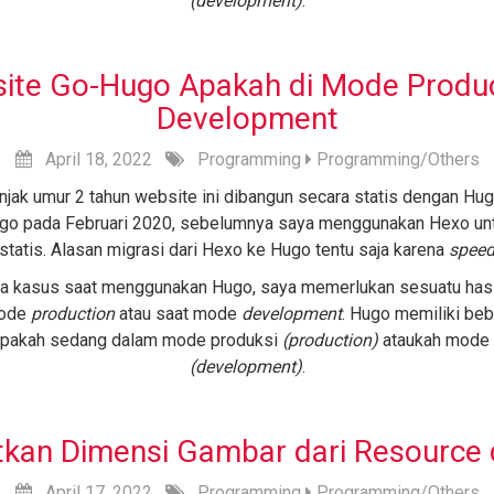
(development)
.
ite Go-Hugo Apakah di Mode Produc
Development
April
18,
2022
Programming
Programming/Others
jak umur 2 tahun website ini dibangun secara statis dengan Hug
o pada Februari 2020, sebelumnya saya menggunakan Hexo un
statis. Alasan migrasi dari Hexo ke Hugo tentu saja karena
spee
 kasus saat menggunakan Hugo, saya memerlukan sesuatu hasi
mode
production
atau saat mode
development
. Hugo memiliki beb
pakah sedang dalam mode produksi
(production)
ataukah mode
(development)
.
kan Dimensi Gambar dari Resource d
April
17,
2022
Programming
Programming/Others