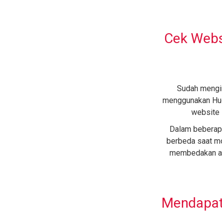
Cek Webs
Sudah mengin
menggunakan Hug
website 
Dalam beberapa
berbeda saat 
membedakan a
Mendapat