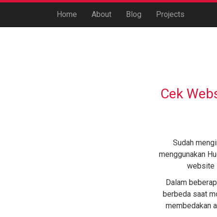
Home
About
Blog
Projects
Cek Webs
Sudah mengin
menggunakan Hug
website 
Dalam beberapa
berbeda saat 
membedakan a