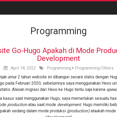
Programming
ite Go-Hugo Apakah di Mode Produc
Development
April
18,
2022
Programming
Programming/Others
jak umur 2 tahun website ini dibangun secara statis dengan Hug
o pada Februari 2020, sebelumnya saya menggunakan Hexo un
statis. Alasan migrasi dari Hexo ke Hugo tentu saja karena
spee
 kasus saat menggunakan Hugo, saya memerlukan sesuatu hasi
mode
production
atau saat mode
development
. Hugo memiliki beb
pakah sedang dalam mode produksi
(production)
ataukah mode